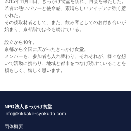
2015年11月11日、きっかけ食堂を訪れ、再会を果たした。
若者の熱いパワーと使命感、素晴らしいアイデアに強く惹
かれた。
その後取材者として、また、飲み客としてのお付き合いが
始まり、京都詣では今も続けている。
設立から10年。
京都から全国に広がったきっかけ食堂。
メンバーも、参加者も入れ替わり、それぞれが、様々な想
いで活動に携わり、地域と都市をつなげ続けていることを
頼もしく、嬉しく思います。
NPO法人きっかけ食堂
info@kikkake-syokudo.com
団体概要