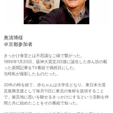
奥清博様
＠京都参加者
きっかけ食堂とは不思議なご縁で繋がった。
1995年1月20日、阪神大震災3日後に誕生した赤ん坊の載
った新聞記事をTV番組で偶然目にした。
当時私が撮影したものだった。
20年の時を経て、赤ちゃんは大学生となり、東日本大震
災復興支援として毎月11日に東北の食材を提供すること
で、被災地に思いを馳せるきっかけにするという活動を仲
間と共に始めたことをその番組で知った。